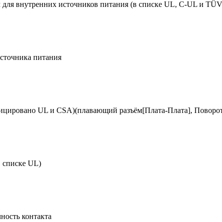
м для внутренних источников питания (в списке UL, C-UL и TÜV
источника питания
ицировано UL и CSA)(плавающий разъём[Плата-Плата], Поворот
 списке UL)
ность контакта