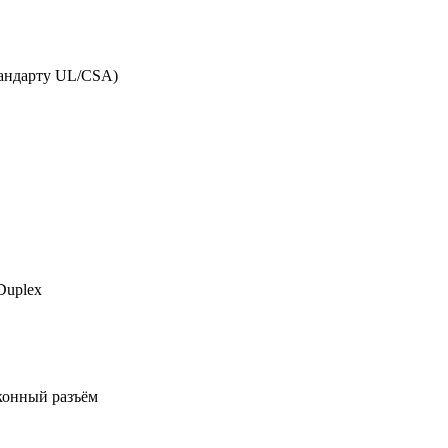
тандарту UL/CSA)
Duplex
конный разъём