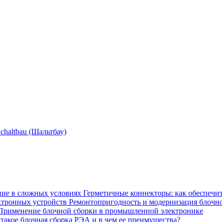
сhaltbau (Шальтбау)
Герметичные коннекторы: как обеспечи
Ремонтопригодность и модернизация блочн
Применение блочной сборки в промышленной электронике
 такое блочная сборка РЭА и в чем ее преимущества?