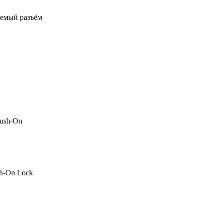
аемый разъём
ush-On
h-On Lock