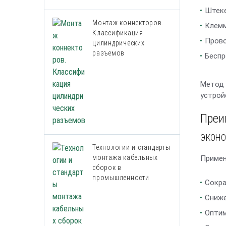
Штеке
Монтаж коннекторов.
Клемм
Классификация
Прово
цилиндрических
разъемов
Беспр
Метод 
устрой
Преи
ЭКОН
Технологии и стандарты
монтажа кабельных
Примен
сборок в
промышленности
Сокра
Сниже
Оптим