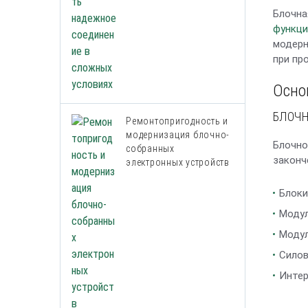
Блочна
функци
модерн
при пр
Осно
БЛОЧ
Ремонтопригодность и
модернизация блочно-
Блочно
собранных
законч
электронных устройств
Блоки
Модул
Модул
Силов
Интер