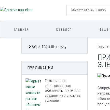
Главная
Каталог
Наше
Главна
SCHALTBAU Шальтбау
ПР
ЭЛ
ПУБЛИКАЦИИ
Герметичные
коннекторы: как
Соврем
обеспечить надежное
направ
соединение в сложных
обеспе
условиях
процес