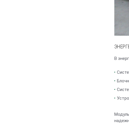
ЭНЕРГ
В энер
Систе
Блочн
Систе
Устро
Модуль
надежн