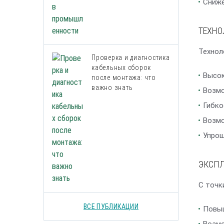
Сниже
ТЕХНО
Технол
Проверка и диагностика
кабельных сборок
Высок
после монтажа: что
важно знать
Возмо
Гибко
Возмо
Упрощ
ЭКСП
С точк
ВСЕ ПУБЛИКАЦИИ
Повыш