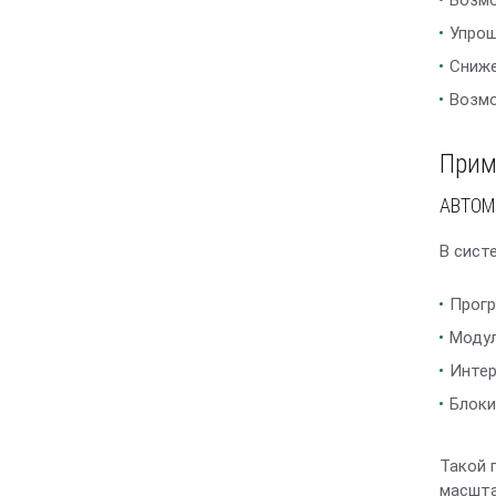
Возмо
Упрощ
Сниже
Возмо
Прим
АВТОМ
В сист
Прогр
Модул
Интер
Блоки
Такой 
масшта