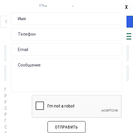
X
НАЙТИ
КАТАЛОГ
ПУБЛИКАЦИИ
Главная
БАЗОВЫЕ ПЕРЕДАЮЩИЕ СТАНЦИИ
Разъемы для томографов
Разъемы для уличного/туннельного освещения
Сигнальные разъемы, Разъемы питания
Разъемы типа Провод-Провод для внешнего соединения
Герметичные разъемы типа ПРОВОД-ПРОВОД
Силовые разъемы типа Провод Провод
ОТПРАВИТЬ