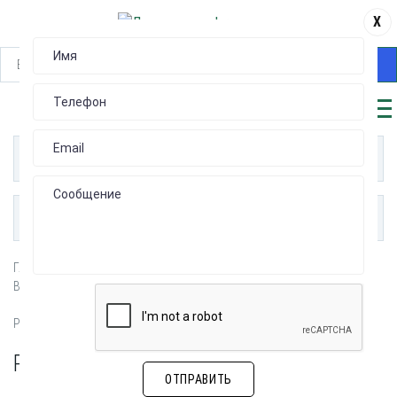
X
НАЙТИ
КАТАЛОГ
ПУБЛИКАЦИИ
Главная
ВЫСОКОЧАСТОТНЫЕ, КОАКСИАЛЬНЫЕ РАЗЪЕМЫ (RF/Coaxial)
Разъемы с частотой до 3 GHz
РАЗЪЕМЫ С ЧАСТОТОЙ ДО 3 GHZ
ОТПРАВИТЬ