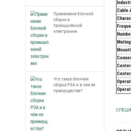
Indust
Cable 
Применение блочной
Charac
сборки в
промышленной
Freque
электронике
Number
Mating
Mounti
Connec
Center
Center
Что такое блочная
Operat
сборка РЭА и в чем ее
Operat
преимущества?
СПЕЦИ