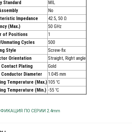
ry Standard
MIL
Assembly
No
teristic Impedance
42.5, 50 Ω
ncy (Max.)
50 GHz
 of Positions
1
/Unmating Cycles
500
ng Style
Screw-fix
tor Orientation
Straight, Right angle
 Contact Plating
Gold
 Conductor Diameter
1.045 mm
ing Temperature (Max.)
105 ℃
ing Temperature (Min.)
-55 ℃
ФИКАЦИЯ ПО СЕРИИ 2.4mm