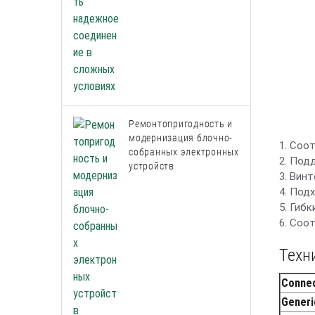
Ремонтопригодность и
модернизация блочно-
1. Соо
собранных электронных
2. Под
устройств
3. Вин
4. Под
5. Гиб
6. Соо
Техн
Connec
Generi