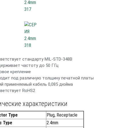
тветствует стандарту MIL-STD-348B
держивает частоту до 50 ГГц
товое крепление
ходит под различную толщину печатной платы
кий применяемый кабель 0,085 дюйма
тветствует RoHS2
ические характеристики
tor Type
Plug, Receptacle
c Type
2.4mm