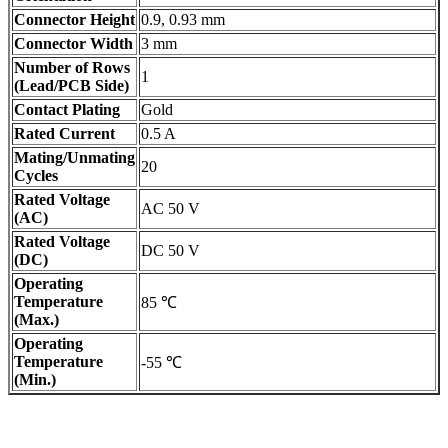
Connector Height
0.9, 0.93 mm
Connector Width
3 mm
Number of Rows
1
(Lead/PCB Side)
Contact Plating
Gold
Rated Current
0.5 A
Mating/Unmating
20
Cycles
Rated Voltage
AC 50 V
(AC)
Rated Voltage
DC 50 V
(DC)
Operating
Temperature
85 ℃
(Max.)
Operating
Temperature
-55 ℃
(Min.)