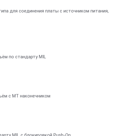
ипа для соединения платы с источником питания,
ъём по стандарту MIL
ъём с MT наконечником
арту MIL с блокировкой Push-On