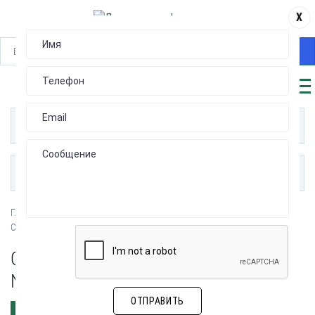
X
НАЙТИ
КАТАЛОГ
ПУБЛИКАЦИИ
Главная
Замок для сейфов
Система запирания для сейфов NP4035
СИСТЕМА ЗАПИРАНИЯ ДЛЯ СЕЙФОВ
NP4035 ЗАМОК ДЛЯ СЕЙФОВ
ОТПРАВИТЬ
ЗАКАЗАТЬ