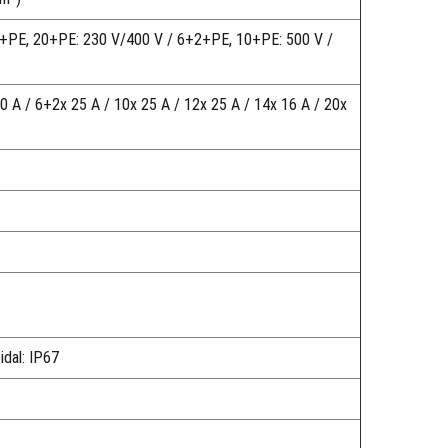
+PE, 20+PE: 230 V/400 V / 6+2+PE, 10+PE: 500 V /
20 A / 6+2x 25 A / 10x 25 A / 12x 25 A / 14x 16 A / 20x
idal: IP67