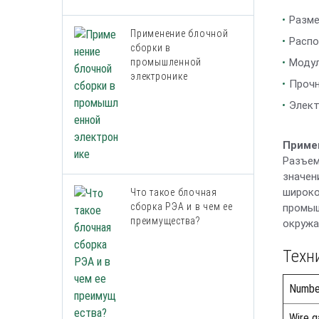
Разме
Применение блочной
Распо
сборки в
промышленной
Модул
электронике
Прочн
Элект
Приме
Разъем
значен
широко
Что такое блочная
сборка РЭА и в чем ее
промыш
преимущества?
окружа
Техн
Numbe
Wire g