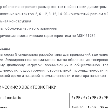
р оболочки отражает размер контактной вставки диаметром 
ложение контактов: 6, 6 + 2, 8, 12, 14, 20-контактный разъем 
ьная конструкция
ая оболочка из литого алюминия
рические и механические характеристики по МЭК 61984
нение
ы серии G специально разработаны для приложений, где наде
ие. Эмалированная алюминиевая литая оболочка из тонирова
му диапазону нагрузок, возникающих в общественном тра
ленности, судостроении, строительной промышленности и
ющей среде и пищевой промышленности. и сектора напитков.
ические характеристики
r of contacts
6+PE / 6+2+PE / 8+PE
auge
AWG 20 ... 1 (0.5 ... 35 