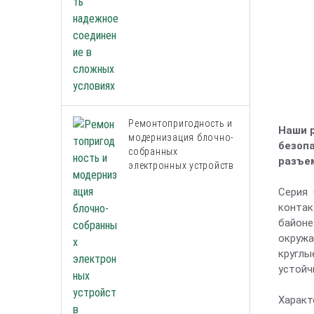
Ремонтопригодность и
Наши 
модернизация блочно-
безоп
собранных
разъе
электронных устройств
Серия 
контак
байоне
окружа
круглы
устойч
Характ