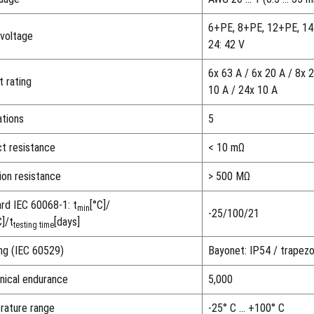
6+PE, 8+PE, 12+PE, 14
voltage
24: 42 V
6x 63 A / 6x 20 A / 8x 
t rating
10 A / 24x 10 A
ations
5
t resistance
< 10 mΩ
tion resistance
> 500 MΩ
rd IEC 60068-1: t
[°C]/
min
-25/100/21
C]/t
[days]
testing time
ing (IEC 60529)
Bayonet: IP54 / trapezo
ical endurance
5,000
rature range
-25° C ... +100° C