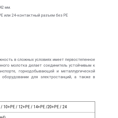
42 мм.
с PE или 24-контактный разъем без PE
жность в сложных условиях имеет первостепенное
нного молотка делает соединитель устойчивым к
нспорте, горнодобывающей и металлургической
 оборудовании для электростанций, а также в
 / 10+PE / 12+PE / 14+PE /20+PE / 24
mm²)