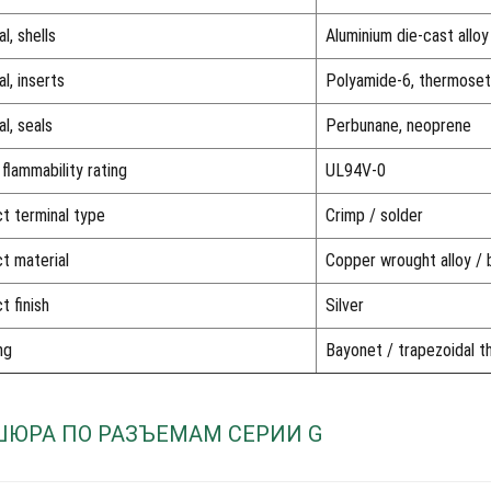
l, shells
Aluminium die-cast alloy
l, inserts
Polyamide-6, thermoset
l, seals
Perbunane, neoprene
 flammability rating
UL94V-0
t terminal type
Crimp / solder
t material
Copper wrought alloy / 
t finish
Silver
ng
Bayonet / trapezoidal t
ШЮРА ПО РАЗЪЕМАМ СЕРИИ G