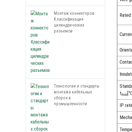
Монтаж коннекторов.
Rated 
Классификация
цилиндрических
разъемов
Curren
Orient
Contac
Insula
Standa
Технологии и стандарты
монтажа кабельных
t
[°
max
сборок в
промышленности
IP rat
Mechan
Tempe