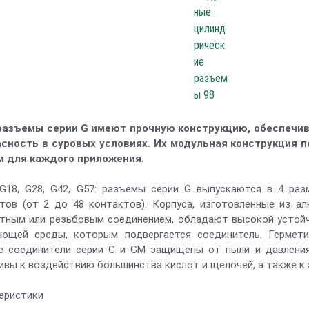
разъемы серии G имеют прочную конструкцию, обеспеч
асность в суровых условиях. Их модульная конструкция 
м для каждого приложения.
G18, G28, G42, G57: разъемы серии G выпускаются в 4 ра
тов (от 2 до 48 контактов). Корпуса, изготовленные из 
тным или резьбовым соединением, обладают высокой устойч
ющей среды, которым подвергается соединитель. Гермети
е соединители серии G и GM защищены от пыли и давлени
ивы к воздействию большинства кислот и щелочей, а также к
еристики