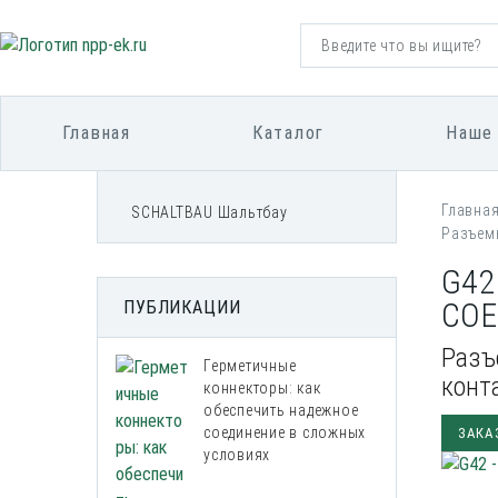
Главная
Каталог
Наше
Главна
SCHALTBAU Шальтбау
Разъемы
G42
СОЕ
ПУБЛИКАЦИИ
Разъе
Герметичные
конт
коннекторы: как
обеспечить надежное
соединение в сложных
ЗАКА
условиях