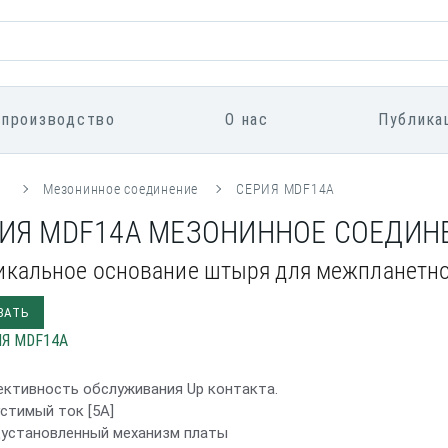
 производство
О нас
Публика
я
Мезонинное соединение
СЕРИЯ MDF14A
ИЯ MDF14A МЕЗОНИННОЕ СОЕДИН
икальное основание штыря для межпланетно
ЗАТЬ
ективность обслуживания Up контакта.
устимый ток [5A]
дустановленный механизм платы