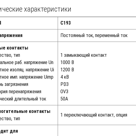
ические характеристики
Я
С193
апряжения
Постоянный ток, переменный ток
ные контакты
ество, тип
1 замыкающий контакт
альное раб. напряжение Un
1000 В
тное изоляц. напряжение Ui
1200 В
тное имп. напряжение Uimp
4 кВ
нь загрязнения
PD3
ория перенапряжения
OV3
ческий длительный ток
50А
могательные контакты
1 переключающий контакт, опция
ество, тип
одит для