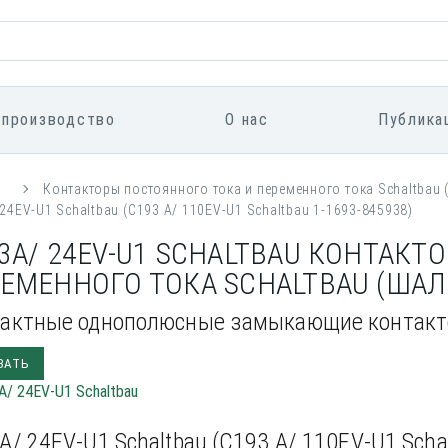
 производство
О нас
Публика
я
Контакторы постоянного тока и переменного тока Sсhaltbau 
24EV-U1 Schaltbau (С193 А/ 110EV-U1 Schaltbau 1-1693-845938)
3А/ 24EV-U1 SCHALTBAU КОНТАКТ
ЕМЕННОГО ТОКА SСHALTBAU (ШАЛ
актные однополюсные замыкающие контакто
ЗАТЬ
А/ 24EV-U1 Schaltbau (С193 А/ 110EV-U1 Scha