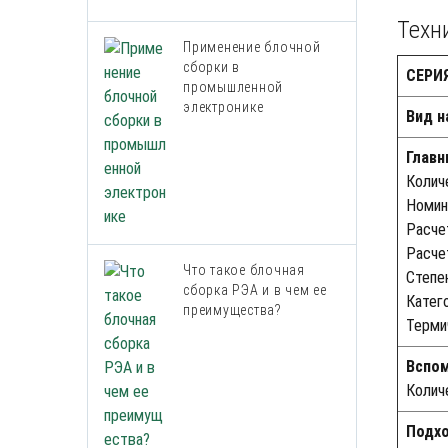
Техн
Применение блочной
сборки в
СЕРИ
промышленной
электронике
Вид н
Глав
Колич
Номин
Расче
Расче
Что такое блочная
Степе
сборка РЭА и в чем ее
Катег
преимущества?
Терми
Вспо
Колич
Подх