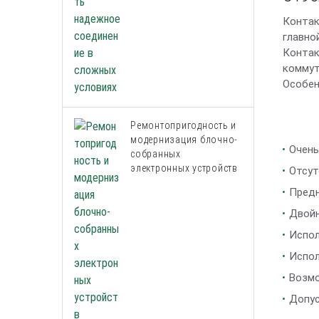
Контак
главной
Контак
коммут
Особен
Ремонтопригодность и
модернизация блочно-
Очень
собранных
электронных устройств
Отсут
Предн
Двойн
Испол
Испол
Возмо
Допус