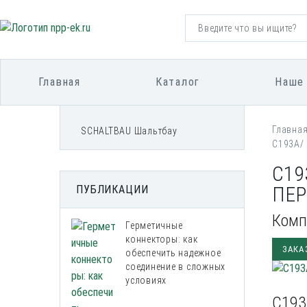
Главная
Каталог
Наше
Главна
SCHALTBAU Шальтбау
С193А/ 
С19
ПЕР
ПУБЛИКАЦИИ
Комп
Герметичные
коннекторы: как
ЗАКА
обеспечить надежное
соединение в сложных
условиях
С193