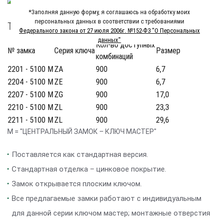
*Заполняя данную форму, я соглашаюсь на обработку моих
персональных данных в соответствии с требованиями
Технические характеристики
Федерального закона от 27 июля 2006г. №152-Ф3 "О Персональных
данных"
Кол-во доступных
№ замка
Серия ключа
Размер
комбинаций
2201 - 5100 M
ZA
900
6,7
2204 - 5100 M
ZE
900
6,7
2207 - 5100 M
ZG
900
17,0
2210 - 5100 M
ZL
900
23,3
2211 - 5100 M
ZL
900
29,6
M = "ЦЕНТРАЛЬНЫЙ ЗАМОК – КЛЮЧ МАСТЕР"
Поставляется как стандартная версия.
Стандартная отделка – цинковое покрытие.
Замок открывается плоским ключом.
Все предлагаемые замки работают с индивидуальным
для данной серии ключом мастер; монтажные отверстия