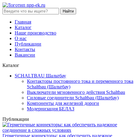
Найти
Главная
Каталог
Наше производство
О нас
Публикации
Контакты
Вакансии
Каталог
SCHALTBAU Шальтбау
Контакторы постоянного тока и переменного тока
Sсhaltbau (Шальтбау)
Выключатели мгновенного действия Sсhaltbau
Силовые соединители Sсhaltbau (Шальтбау)
Компоненты для железной дороги
Модернизация БЕЛАЗ
Публикации
Герметичные коннекторы: как обеспечить надежное