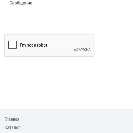
ОТПРАВИТЬ
*Заполняя данную форму, я соглашаюсь на обработку моих персональных
данных в соответствии с требованиями
Федерального закона от 27 июля
2006г. №152-Ф3 "О Персональных данных"
Главная
Каталог