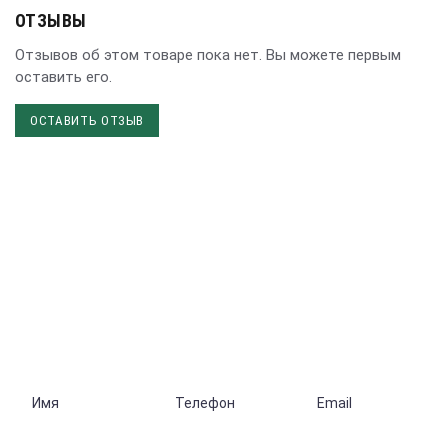
ОТЗЫВЫ
Отзывов об этом товаре пока нет. Вы можете первым
оставить его.
ОСТАВИТЬ ОТЗЫВ
НУЖНА КОНСУЛЬТАЦИЯ?
Отправьте запрос и наши специалисты
обязательно свяжутся с Вами
Екатеринбург, ул. Ак. Парина, дом 40/3, офис 240