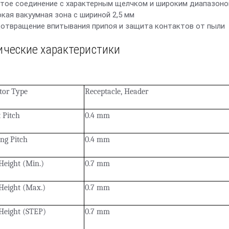
стое соединение с характерным щелчком и широким диапазоно
окая вакуумная зона с шириной 2,5 мм
дотвращение впитывания припоя и защита контактов от пыли
ические характеристики
tor Type
Receptacle, Header
 Pitch
0.4 mm
ng Pitch
0.4 mm
Height (Min.)
0.7 mm
Height (Max.)
0.7 mm
Height (STEP)
0.7 mm