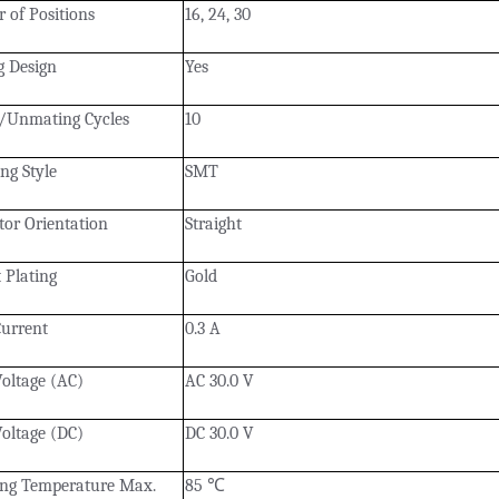
 of Positions
16, 24, 30
g Design
Yes
/Unmating Cycles
10
ng Style
SMT
or Orientation
Straight
 Plating
Gold
Current
0.3 A
oltage (AC)
AC 30.0 V
oltage (DC)
DC 30.0 V
ing Temperature Max.
85
℃