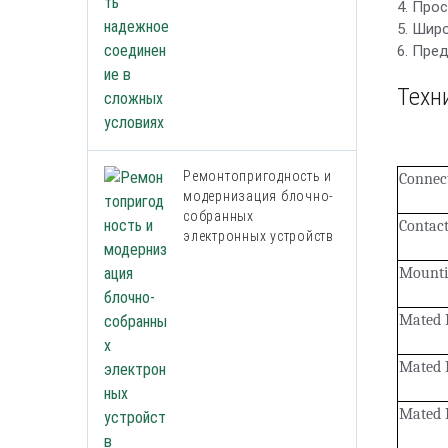
4. Про
5. Шир
6. Пре
Техн
Ремонтопригодность и
Connec
модернизация блочно-
собранных
Contact
электронных устройств
Mounti
Mated 
Mated 
Mated 