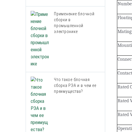
Number
Применение блочной
Floatin
сборки в
промышленной
Mating
электронике
Mounti
Connect
Contact
Что такое блочная
сборка РЭА и в чем ее
Rated 
преимущества?
Rated V
Rated V
Operat