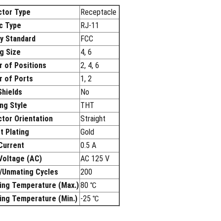
tor Type
Receptacle
c Type
RJ-11
ry Standard
FCC
g Size
4, 6
 of Positions
2, 4, 6
 of Ports
1, 2
Shields
No
ng Style
THT
tor Orientation
Straight
t Plating
Gold
Current
0.5 A
Voltage (AC)
AC 125 V
/Unmating Cycles
200
ing Temperature (Max.)
80 ℃
ing Temperature (Min.)
-25 ℃