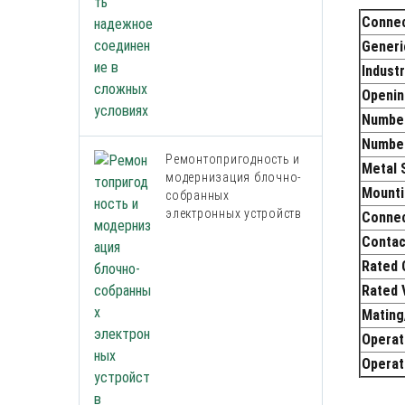
Connec
Generi
Indust
Openin
Number
Number
Ремонтопригодность и
Metal 
модернизация блочно-
Mounti
собранных
электронных устройств
Connec
Contac
Rated 
Rated 
Mating
Operat
Operat