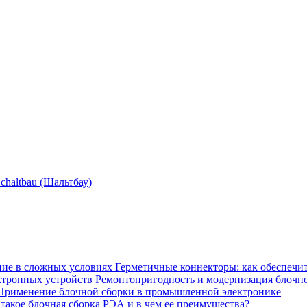
сhaltbau (Шальтбау)
Герметичные коннекторы: как обеспечи
Ремонтопригодность и модернизация блочн
Применение блочной сборки в промышленной электронике
 такое блочная сборка РЭА и в чем ее преимущества?