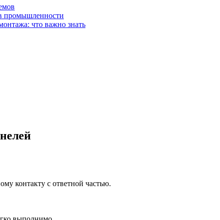
емов
 в промышленности
монтажа: что важно знать
анелей
ому контакту с ответной частью.
егко выполнимо.