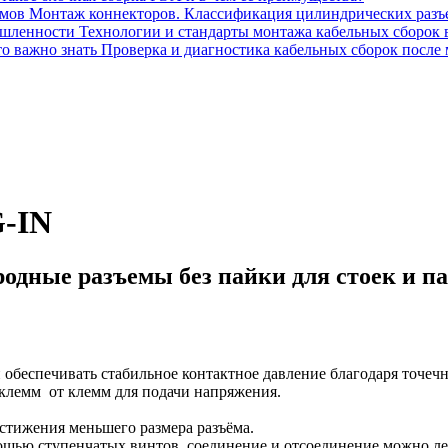
Монтаж коннекторов. Классификация цилиндрических разъ
Технологии и стандарты монтажа кабельных сборок
Проверка и диагностика кабельных сборок после 
-IN
дные разъемы без пайки для стоек и п
 обеспечивать стабильное контактное давление благодаря точечн
 клемм от клемм для подачи напряжения.
стижения меньшего размера разъёма.
мощью ступенчатых винтов, соединение и отсоединение можно л