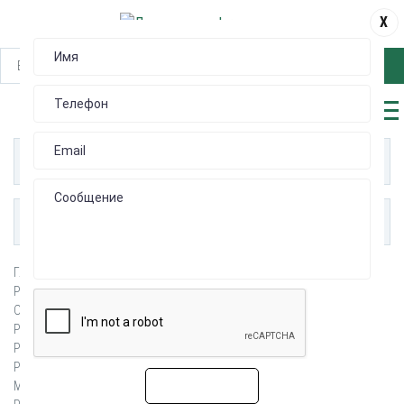
X
НАЙТИ
КАТАЛОГ
ПУБЛИКАЦИИ
Главная
Разъемы для портативных компьютеров
Разъемы для встроенных модулей мобильной связи
ОБСЛУЖИВАЮЩИЕ РОБОТЫ
Разъемы для дронов
Разъемы для мониторов состояния пациента
Разъемы для МФУ
Разъемы для телевизоров
Разъемы для игровых устройств
Мезонинное соединение
ОТПРАВИТЬ