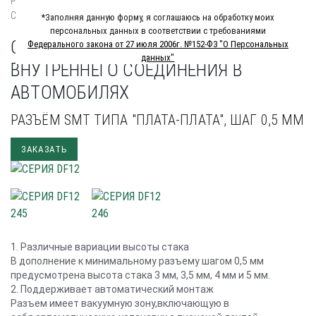
Разъемы для внутреннего соединения в автомобилях
СЕРИЯ DF12
*Заполняя данную форму, я соглашаюсь на обработку моих
персональных данных в соответствии с требованиями
СЕРИЯ DF12 РАЗЪЕМЫ ДЛЯ
Федерального закона от 27 июля 2006г. №152-Ф3 "О Персональных
данных"
ВНУТРЕННЕГО СОЕДИНЕНИЯ В
АВТОМОБИЛЯХ
РАЗЪЁМ SMT ТИПА "ПЛАТА-ПЛАТА", ШАГ 0,5 ММ
ЗАКАЗАТЬ
1. Различные вариации высоты стака
В дополнение к минимальному разъему шагом 0,5 мм
предусмотрена высота стака 3 мм, 3,5 мм, 4 мм и 5 мм.
2. Поддерживает автоматический монтаж
Разъем имеет вакуумную зону,включающую в