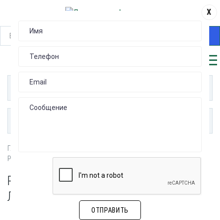
X
НАЙТИ
КАТАЛОГ
ПУБЛИКАЦИИ
Главная
РАЗЪЕМЫ ПРОВОД - ПЛАТА (Wire-to-Board)
Разъемы типа Провод-Плата для ленточного кабеля
РАЗЪЕМЫ ТИПА ПРОВОД-ПЛАТА ДЛЯ
ЛЕНТОЧНОГО КАБЕЛЯ
ОТПРАВИТЬ