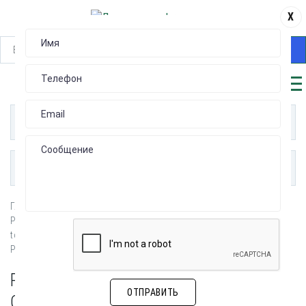
X
НАЙТИ
КАТАЛОГ
ПУБЛИКАЦИИ
Главная
РАЗЪЕМЫ ПЛАТА - ПЛАТА, ПЛАТА - FPC (Board-to-Board, Board-
to-FPC)
Разъемы для копланарного соединения
РАЗЪЕМЫ ДЛЯ КОПЛАНАРНОГО
ОТПРАВИТЬ
СОЕДИНЕНИЯ