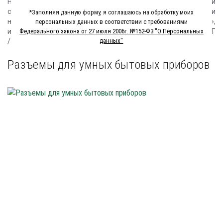
Hirose предлагает разъемы для высокой частоты и высокой
скорости передачи, необходимые для оптимизации
*Заполняя данную форму, я соглашаюсь на обработку моих
новейших протоколов «соединительной технологии»,
персональных данных в соответствии с требованиями
используемых с интеллектуальным домом, управляемым IoT
Федерального закона от 27 июля 2006г. №152-Ф3 "О Персональных
данных"
/ M2M, и различными устройствами.
Разъемы для умных бытовых приборов